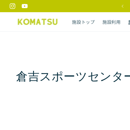
コンテ
ンツに
Instagram
YouTube
進む
施設トップ
施設利用
コ
倉吉スポーツセンター
レ
ク
シ