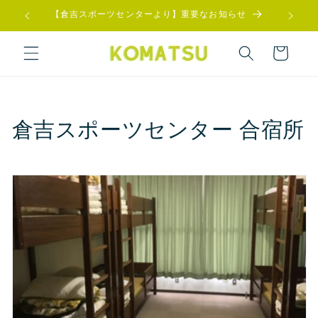
コンテ
【倉吉スポーツセンターより】重要なお知らせ
【L
ンツに
進む
カ
ー
ト
コ
倉吉スポーツセンター 合宿所
レ
ク
シ
ョ
ン
: